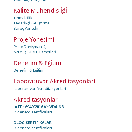
Kalİte Mühendİslİğİ
Temsİlcİlİk
Tedarİkçİ Gelİştİrme
Süreç Yönetİmİ
Proje Yönetimi
Proje Danişmanliği
Akılcı İş-Gücü Hİzmetlerİ
Deneti̇m & Eği̇ti̇m
Deneti̇m & Eği̇ti̇m
Laboratuvar Akredi̇tasyonlari
Laboratuvar Akredi̇tasyonlari
Akreditasyonlar
IATF 16949/2016 Ve VDA 6.3
İç denetçi sertifikaları
DLOG SERTİFİKALARI
İç denetçi sertifikaları