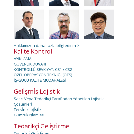
Hakkımızda daha fazla bilgi edinin >
Kalite Kontrol
AYIKLAMA
GÜVENLIK DUVARI
KONTROLLÜ SEVKIYAT: CS1 / CS2
ÖZEL OPERASYON TEKNİĞİ (OTS)
İŞ-GÜCÜ KALİTE MÜDAHALESİ
Gelİşmİş Lojistik
Satici Veya Tedarikçi Tarafindan Yönetilen Lojİstİk
Çözümlerİ
Tersİne Lojİstİk
Gümrük Işlemleri
Tedari̇kçi̇ Geli̇şti̇rme
Tedari̇kçi̇ Geli̇şti̇rme